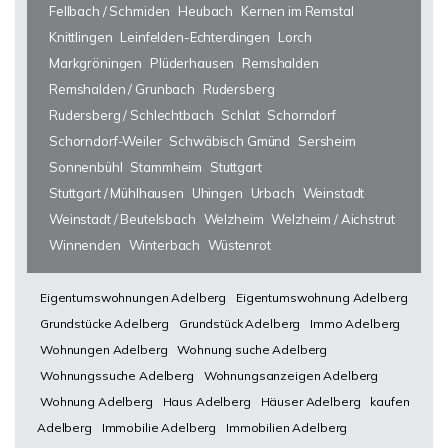
Fellbach / Schmiden
Heubach
Kernen im Remstal
Knittlingen
Leinfelden-Echterdingen
Lorch
Markgröningen
Plüderhausen
Remshalden
Remshalden / Grunbach
Rudersberg
Rudersberg / Schlechtbach
Schlat
Schorndorf
Schorndorf-Weiler
Schwäbisch Gmünd
Sersheim
Sonnenbühl
Stammheim
Stuttgart
Stuttgart / Mühlhausen
Uhingen
Urbach
Weinstadt
Weinstadt / Beutelsbach
Welzheim
Welzheim / Aichstrut
Winnenden
Winterbach
Wüstenrot
Eigentumswohnungen Adelberg
Eigentumswohnung Adelberg
Grundstücke Adelberg
Grundstück Adelberg
Immo Adelberg
Wohnungen Adelberg
Wohnung suche Adelberg
Wohnungssuche Adelberg
Wohnungsanzeigen Adelberg
Wohnung Adelberg
Haus Adelberg
Häuser Adelberg
kaufen
Adelberg
Immobilie Adelberg
Immobilien Adelberg