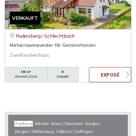
VERKAUFT
Rudersberg / Schlechtbach
Naturraumwunder für Generationen
Zweifamilienhaus
191 m²
8
WOHNFLÄCHE
ZIMMER
Adelberg
Althütte
Alzey / Weinheim
Berglen
Berglen / Rettersburg
Fellbach / Oeffingen