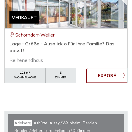
VERKAUFT
Schorndorf-Weiler
Lage - Größe - Ausblick o Für Ihre Familie? Das
passt!
Reihenendhaus
124 m²
5
WOHNFLÄCHE
ZIMMER
Adelberg
Althütte
Alzey / Weinheim
Berglen
Berglen / Rettersburg
Fellbach / Oeffingen