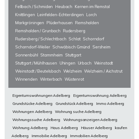
Fellbach / Schmiden
Heubach
Kernen im Remstal
Knittlingen
Leinfelden-Echterdingen
Lorch
Markgröningen
Plüderhausen
Remshalden
Remshalden / Grunbach
Rudersberg
Rudersberg / Schlechtbach
Schlat
Schorndorf
Schorndorf-Weiler
Schwäbisch Gmünd
Sersheim
Sonnenbühl
Stammheim
Stuttgart
Stuttgart / Mühlhausen
Uhingen
Urbach
Weinstadt
Weinstadt / Beutelsbach
Welzheim
Welzheim / Aichstrut
Winnenden
Winterbach
Wüstenrot
Eigentumswohnungen Adelberg
Eigentumswohnung Adelberg
Grundstücke Adelberg
Grundstück Adelberg
Immo Adelberg
Wohnungen Adelberg
Wohnung suche Adelberg
Wohnungssuche Adelberg
Wohnungsanzeigen Adelberg
Wohnung Adelberg
Haus Adelberg
Häuser Adelberg
kaufen
Adelberg
Immobilie Adelberg
Immobilien Adelberg