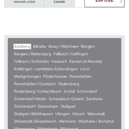
WOHNFLÄCHE
ZIMMER
Adelberg
Althütte
Alzey / Weinheim
Berglen
Berglen / Rettersburg
Fellbach / Oeffingen
Fellbach / Schmiden
Heubach
Kernen im Remstal
Knittlingen
Leinfelden-Echterdingen
Lorch
Markgröningen
Plüderhausen
Remshalden
Remshalden / Grunbach
Rudersberg
Rudersberg / Schlechtbach
Schlat
Schorndorf
Schorndorf-Weiler
Schwäbisch Gmünd
Sersheim
Sonnenbühl
Stammheim
Stuttgart
Stuttgart / Mühlhausen
Uhingen
Urbach
Weinstadt
Weinstadt / Beutelsbach
Welzheim
Welzheim / Aichstrut
Winnenden
Winterbach
Wüstenrot