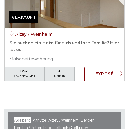
VERKAUFT
Alzey / Weinheim
Sie suchen ein Heim für sich und Ihre Familie? Hier
ist es!
Maisonettewohnung
82 m²
4
WOHNFLÄCHE
ZIMMER
Adelberg
Althütte
Alzey / Weinheim
Berglen
Berglen / Rettersburg
Fellbach / Oeffingen