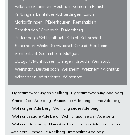
Fellbach / Schmiden
Heubach
Kernen im Remstal
Knittlingen
Leinfelden-Echterdingen
Lorch
Markgröningen
Plüderhausen
Remshalden
Remshalden / Grunbach
Rudersberg
Rudersberg / Schlechtbach
Schlat
Schorndorf
Schorndorf-Weiler
Schwäbisch Gmünd
Sersheim
Sonnenbühl
Stammheim
Stuttgart
Stuttgart / Mühlhausen
Uhingen
Urbach
Weinstadt
Weinstadt / Beutelsbach
Welzheim
Welzheim / Aichstrut
Winnenden
Winterbach
Wüstenrot
Eigentumswohnungen Adelberg
Eigentumswohnung Adelberg
Grundstücke Adelberg
Grundstück Adelberg
Immo Adelberg
Wohnungen Adelberg
Wohnung suche Adelberg
Wohnungssuche Adelberg
Wohnungsanzeigen Adelberg
Wohnung Adelberg
Haus Adelberg
Häuser Adelberg
kaufen
Adelberg
Immobilie Adelberg
Immobilien Adelberg