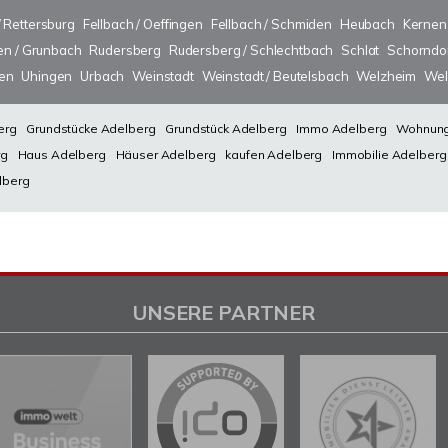
/ Rettersburg
Fellbach / Oeffingen
Fellbach / Schmiden
Heubach
Kernen
n / Grunbach
Rudersberg
Rudersberg / Schlechtbach
Schlat
Schorndo
sen
Uhingen
Urbach
Weinstadt
Weinstadt / Beutelsbach
Welzheim
Wel
erg
Grundstücke Adelberg
Grundstück Adelberg
Immo Adelberg
Wohnung
rg
Haus Adelberg
Häuser Adelberg
kaufen Adelberg
Immobilie Adelberg
lberg
UNSERE PARTNER