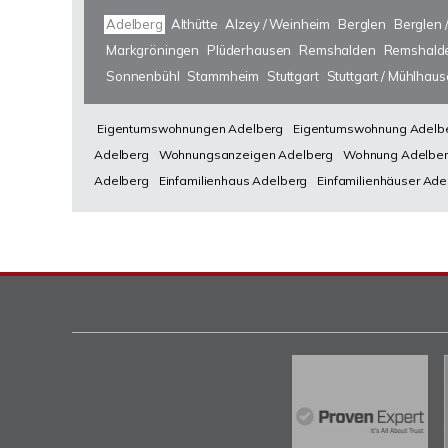
Adelberg
Althütte
Alzey / Weinheim
Berglen
Berglen 
Markgröningen
Plüderhausen
Remshalden
Remshalde
Sonnenbühl
Stammheim
Stuttgart
Stuttgart / Mühlhau
Eigentumswohnungen Adelberg
Eigentumswohnung Adelb
Adelberg
Wohnungsanzeigen Adelberg
Wohnung Adelbe
Adelberg
Einfamilienhaus Adelberg
Einfamilienhäuser Ade