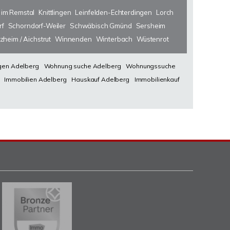
 im Remstal
Knittlingen
Leinfelden-Echterdingen
Lorch
rf
Schorndorf-Weiler
Schwäbisch Gmünd
Sersheim
zheim / Aichstrut
Winnenden
Winterbach
Wüstenrot
en Adelberg
Wohnung suche Adelberg
Wohnungssuche
Immobilien Adelberg
Hauskauf Adelberg
Immobilienkauf