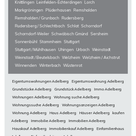
Knittlingen
Leinfelden-Echterdingen
Lorch
Markgröningen
Plüderhausen
Remshalden
Remshalden / Grunbach
Rudersberg
Rudersberg / Schlechtbach
Schlat
Schorndorf
Schorndorf-Weiler
Schwäbisch Gmünd
Sersheim
Sonnenbühl
Stammheim
Stuttgart
Stuttgart / Mühlhausen
Uhingen
Urbach
Weinstadt
Weinstadt / Beutelsbach
Welzheim
Welzheim / Aichstrut
Winnenden
Winterbach
Wüstenrot
Eigentumswohnungen Adelberg
Eigentumswohnung Adelberg
Grundstücke Adelberg
Grundstück Adelberg
Immo Adelberg
Wohnungen Adelberg
Wohnung suche Adelberg
Wohnungssuche Adelberg
Wohnungsanzeigen Adelberg
Wohnung Adelberg
Haus Adelberg
Häuser Adelberg
kaufen
Adelberg
Immobilie Adelberg
Immobilien Adelberg
Hauskauf Adelberg
Immobilienkauf Adelberg
Einfamilienhaus