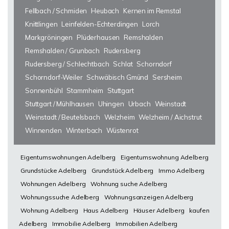
Fellbach / Schmiden
Heubach
Kernen im Remstal
Knittlingen
Leinfelden-Echterdingen
Lorch
Markgröningen
Plüderhausen
Remshalden
Remshalden / Grunbach
Rudersberg
Rudersberg / Schlechtbach
Schlat
Schorndorf
Schorndorf-Weiler
Schwäbisch Gmünd
Sersheim
Sonnenbühl
Stammheim
Stuttgart
Stuttgart / Mühlhausen
Uhingen
Urbach
Weinstadt
Weinstadt / Beutelsbach
Welzheim
Welzheim / Aichstrut
Winnenden
Winterbach
Wüstenrot
Eigentumswohnungen Adelberg
Eigentumswohnung Adelberg
Grundstücke Adelberg
Grundstück Adelberg
Immo Adelberg
Wohnungen Adelberg
Wohnung suche Adelberg
Wohnungssuche Adelberg
Wohnungsanzeigen Adelberg
Wohnung Adelberg
Haus Adelberg
Häuser Adelberg
kaufen
Adelberg
Immobilie Adelberg
Immobilien Adelberg