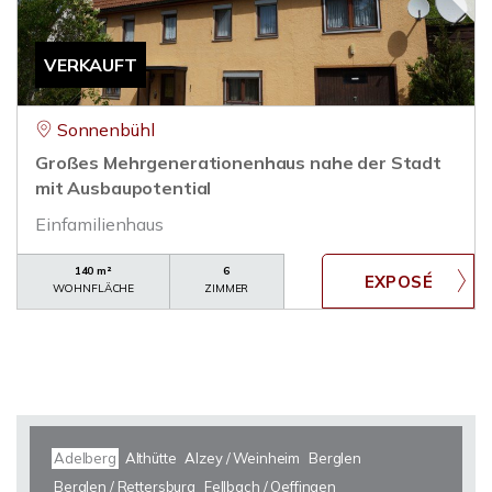
VERKAUFT
Sonnenbühl
Großes Mehrgenerationenhaus nahe der Stadt
mit Ausbaupotential
Einfamilienhaus
140 m²
6
WOHNFLÄCHE
ZIMMER
Adelberg
Althütte
Alzey / Weinheim
Berglen
Berglen / Rettersburg
Fellbach / Oeffingen