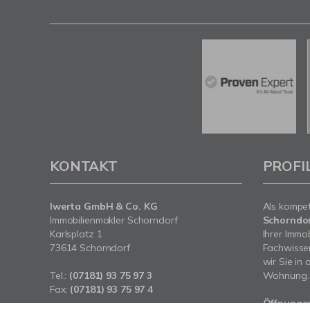
KONTAKT
PROFI
Iwerta GmbH & Co. KG
Als kompe
Immobilienmakler Schorndorf
Schorndo
Karlsplatz 1
Ihrer Immo
73614 Schorndorf
Fachwissen
wir Sie in
Tel.:
(07181) 93 75 97 3
Wohnung.
Fax:
(07181) 93 75 97 4
Öffnungs