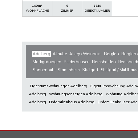
140 m²
6
1944
WOHNFLÄCHE
ZIMMER
OBJEKTNUMMER
Adelberg
Althütte
Alzey / Weinheim
Berglen
Berglen 
Markgröningen
Plüderhausen
Remshalden
Remshalde
Sonnenbühl
Stammheim
Stuttgart
Stuttgart / Mühlhau
Eigentumswohnungen Adelberg
Eigentumswohnung Adelb
Adelberg
Wohnungsanzeigen Adelberg
Wohnung Adelbe
Adelberg
Einfamilienhaus Adelberg
Einfamilienhäuser Ade