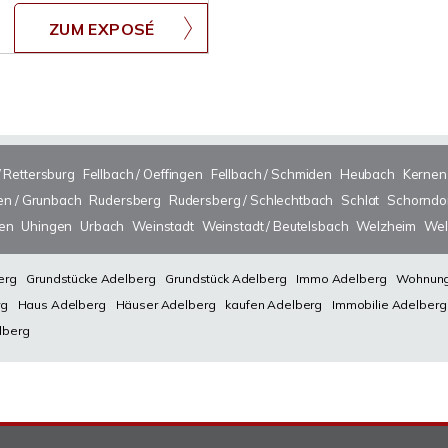
ZUM EXPOSÉ
/ Rettersburg
Fellbach / Oeffingen
Fellbach / Schmiden
Heubach
Kernen
n / Grunbach
Rudersberg
Rudersberg / Schlechtbach
Schlat
Schorndo
sen
Uhingen
Urbach
Weinstadt
Weinstadt / Beutelsbach
Welzheim
Wel
erg
Grundstücke Adelberg
Grundstück Adelberg
Immo Adelberg
Wohnung
rg
Haus Adelberg
Häuser Adelberg
kaufen Adelberg
Immobilie Adelberg
lberg