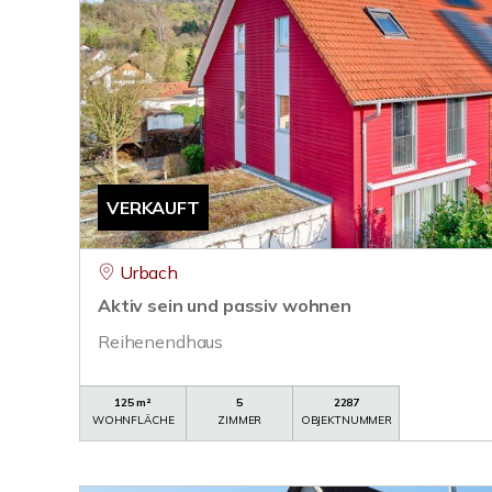
VERKAUFT
Urbach
Aktiv sein und passiv wohnen
Reihenendhaus
125 m²
5
2287
WOHNFLÄCHE
ZIMMER
OBJEKTNUMMER