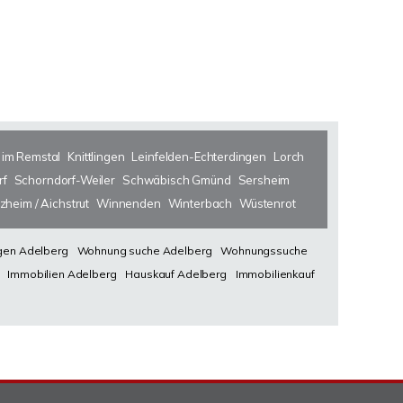
 im Remstal
Knittlingen
Leinfelden-Echterdingen
Lorch
rf
Schorndorf-Weiler
Schwäbisch Gmünd
Sersheim
zheim / Aichstrut
Winnenden
Winterbach
Wüstenrot
en Adelberg
Wohnung suche Adelberg
Wohnungssuche
Immobilien Adelberg
Hauskauf Adelberg
Immobilienkauf