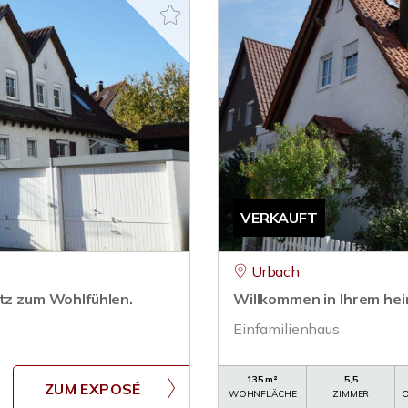
VERKAUFT
Urbach
atz zum Wohlfühlen.
Willkommen in Ihrem he
Einfamilienhaus
135 m²
5,5
ZUM EXPOSÉ
WOHNFLÄCHE
ZIMMER
O