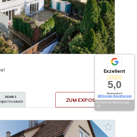
ie!
Exzellent
5,0
Basierend auf
140 Google-Bewertungen
26148-1
ZUM EXPOSÉ
BJEKTNUMMER
Echtheit von Bewertungen