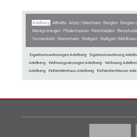
Adelberg
Althütte
Alzey / Weinheim
Berglen
Berglen 
Markgröningen
Plüderhausen
Remshalden
Remshalde
Sonnenbühl
Stammheim
Stuttgart
Stuttgart / Mühlhau
Eigentumswohnungen Adelberg
Eigentumswohnung Adelb
Adelberg
Wohnungsanzeigen Adelberg
Wohnung Adelbe
Adelberg
Einfamilienhaus Adelberg
Einfamilienhäuser Ade