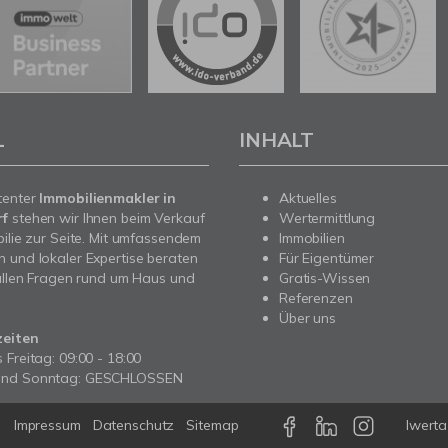
L
INHALT
tenter
Immobilienmakler in
Aktuelles
rf
stehen wir Ihnen beim Verkauf
Wertermittlung
bilie zur Seite. Mit umfassendem
Immobilien
 und lokaler Expertise beraten
Für Eigentümer
 allen Fragen rund um Haus und
Gratis-Wissen
Referenzen
Über uns
zeiten
 Freitag: 09:00 - 18:00
und Sonntag: GESCHLOSSEN
Impressum
Datenschutz
Sitemap
Iwert