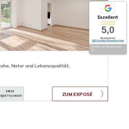
Exzellent
5,0
Basierend auf
140 Google-Bewertungen
Echtheit von Bewertungen
 Ruhe, Natur und Lebensqualität.
24112
ZUM EXPOSÉ
BJEKTNUMMER