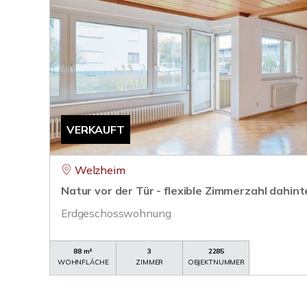
VERKAUFT
Welzheim
Natur vor der Tür - flexible Zimmerzahl dahint
Erdgeschosswohnung
88 m²
3
2285
WOHNFLÄCHE
ZIMMER
OBJEKTNUMMER