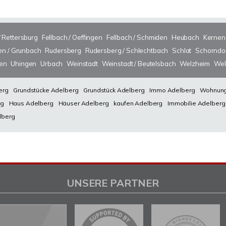
/ Rettersburg
Fellbach / Oeffingen
Fellbach / Schmiden
Heubach
Kernen
n / Grunbach
Rudersberg
Rudersberg / Schlechtbach
Schlat
Schorndo
sen
Uhingen
Urbach
Weinstadt
Weinstadt / Beutelsbach
Welzheim
Wel
erg
Grundstücke Adelberg
Grundstück Adelberg
Immo Adelberg
Wohnung
rg
Haus Adelberg
Häuser Adelberg
kaufen Adelberg
Immobilie Adelberg
lberg
UNSERE PARTNER