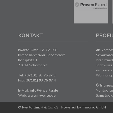
KONTAKT
PROFI
Iwerta GmbH & Co. KG
Als kompe
Immobilienmakler Schorndorf
Schorndo
Karlsplatz 1
Ihrer Immo
73614 Schorndorf
Fachwissen
wir Sie in
Tel.:
(07181) 93 75 97 3
Wohnung.
Fax:
(07181) 93 75 97 4
Öffnungs
E-Mail:
info@i-werta.de
Montag bis
Web:
www.i-werta.de
Samstag 
© Iwerta GmbH & Co. KG
Powered by
Immonia GmbH