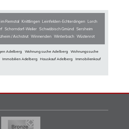
 im Remstal
Knittlingen
Leinfelden-Echterdingen
Lorch
rf
Schorndorf-Weiler
Schwäbisch Gmünd
Sersheim
zheim / Aichstrut
Winnenden
Winterbach
Wüstenrot
en Adelberg
Wohnung suche Adelberg
Wohnungssuche
Immobilien Adelberg
Hauskauf Adelberg
Immobilienkauf