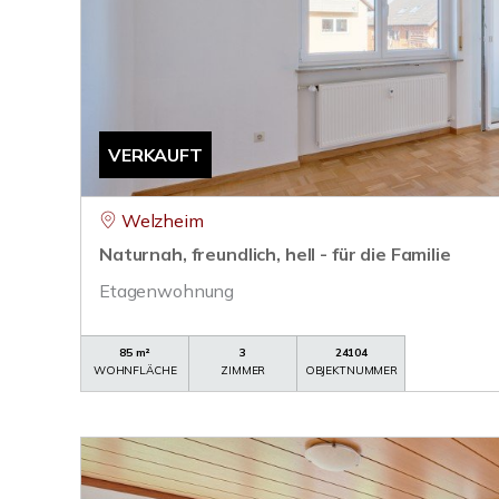
VERKAUFT
Welzheim
Naturnah, freundlich, hell - für die Familie
Etagenwohnung
85 m²
3
24104
WOHNFLÄCHE
ZIMMER
OBJEKTNUMMER