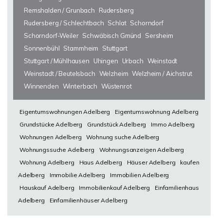
Remshalden / Grunbach
Rudersberg
Rudersberg / Schlechtbach
Schlat
Schorndorf
Schorndorf-Weiler
Schwäbisch Gmünd
Sersheim
Sonnenbühl
Stammheim
Stuttgart
Stuttgart / Mühlhausen
Uhingen
Urbach
Weinstadt
Weinstadt / Beutelsbach
Welzheim
Welzheim / Aichstrut
Winnenden
Winterbach
Wüstenrot
Eigentumswohnungen Adelberg
Eigentumswohnung Adelberg
Grundstücke Adelberg
Grundstück Adelberg
Immo Adelberg
Wohnungen Adelberg
Wohnung suche Adelberg
Wohnungssuche Adelberg
Wohnungsanzeigen Adelberg
Wohnung Adelberg
Haus Adelberg
Häuser Adelberg
kaufen
Adelberg
Immobilie Adelberg
Immobilien Adelberg
Hauskauf Adelberg
Immobilienkauf Adelberg
Einfamilienhaus
Adelberg
Einfamilienhäuser Adelberg