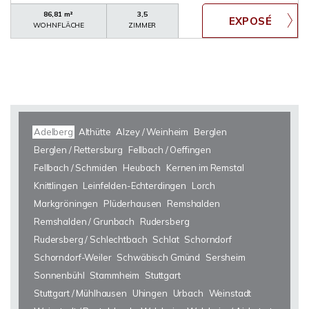
86,81 m²
3,5
WOHNFLÄCHE
ZIMMER
Adelberg
Althütte
Alzey / Weinheim
Berglen
Berglen / Rettersburg
Fellbach / Oeffingen
Fellbach / Schmiden
Heubach
Kernen im Remstal
Knittlingen
Leinfelden-Echterdingen
Lorch
Markgröningen
Plüderhausen
Remshalden
Remshalden / Grunbach
Rudersberg
Rudersberg / Schlechtbach
Schlat
Schorndorf
Schorndorf-Weiler
Schwäbisch Gmünd
Sersheim
Sonnenbühl
Stammheim
Stuttgart
Stuttgart / Mühlhausen
Uhingen
Urbach
Weinstadt