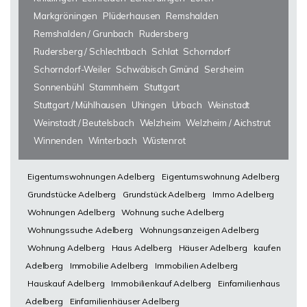
Markgröningen
Plüderhausen
Remshalden
Remshalden / Grunbach
Rudersberg
Rudersberg / Schlechtbach
Schlat
Schorndorf
Schorndorf-Weiler
Schwäbisch Gmünd
Sersheim
Sonnenbühl
Stammheim
Stuttgart
Stuttgart / Mühlhausen
Uhingen
Urbach
Weinstadt
Weinstadt / Beutelsbach
Welzheim
Welzheim / Aichstrut
Winnenden
Winterbach
Wüstenrot
Eigentumswohnungen Adelberg
Eigentumswohnung Adelberg
Grundstücke Adelberg
Grundstück Adelberg
Immo Adelberg
Wohnungen Adelberg
Wohnung suche Adelberg
Wohnungssuche Adelberg
Wohnungsanzeigen Adelberg
Wohnung Adelberg
Haus Adelberg
Häuser Adelberg
kaufen
Adelberg
Immobilie Adelberg
Immobilien Adelberg
Hauskauf Adelberg
Immobilienkauf Adelberg
Einfamilienhaus
Adelberg
Einfamilienhäuser Adelberg