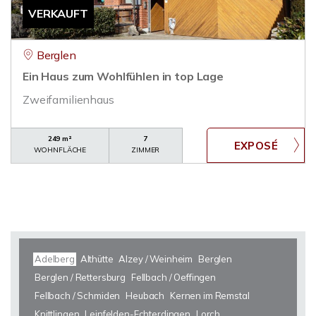
VERKAUFT
Berglen
Ein Haus zum Wohlfühlen in top Lage
Zweifamilienhaus
249 m²
7
WOHNFLÄCHE
ZIMMER
Adelberg
Althütte
Alzey / Weinheim
Berglen
Berglen / Rettersburg
Fellbach / Oeffingen
Fellbach / Schmiden
Heubach
Kernen im Remstal
Knittlingen
Leinfelden-Echterdingen
Lorch