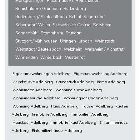
Markgröningen
Plüderhausen
Remshalden
Remshalden / Grunbach
Rudersberg
Rudersberg / Schlechtbach
Schlat
Schorndorf
Schorndorf-Weiler
Schwäbisch Gmünd
Sersheim
Sonnenbühl
Stammheim
Stuttgart
Stuttgart / Mühlhausen
Uhingen
Urbach
Weinstadt
Weinstadt / Beutelsbach
Welzheim
Welzheim / Aichstrut
Winnenden
Winterbach
Wüstenrot
Eigentumswohnungen Adelberg
Eigentumswohnung Adelberg
Grundstücke Adelberg
Grundstück Adelberg
Immo Adelberg
Wohnungen Adelberg
Wohnung suche Adelberg
Wohnungssuche Adelberg
Wohnungsanzeigen Adelberg
Wohnung Adelberg
Haus Adelberg
Häuser Adelberg
kaufen
Adelberg
Immobilie Adelberg
Immobilien Adelberg
Hauskauf Adelberg
Immobilienkauf Adelberg
Einfamilienhaus
Adelberg
Einfamilienhäuser Adelberg