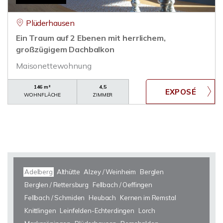
Plüderhausen
Ein Traum auf 2 Ebenen mit herrlichem,
großzügigem Dachbalkon
Maisonettewohnung
146 m²
4,5
WOHNFLÄCHE
ZIMMER
Adelberg
Althütte
Alzey / Weinheim
Berglen
Berglen / Rettersburg
Fellbach / Oeffingen
Fellbach / Schmiden
Heubach
Kernen im Remstal
Knittlingen
Leinfelden-Echterdingen
Lorch