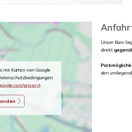
Anfahrt
Unser Büro lie
direkt
gegenü
Parkmöglichk
ss mir Karten von Google
den umliegend
 Datenschutzbedingungen
.google.com/privacy
).
standen