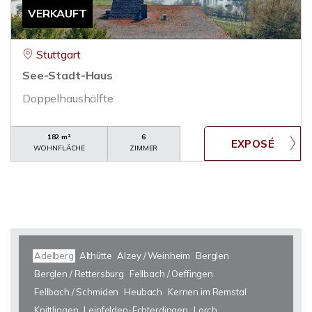
VERKAUFT
Stuttgart
See-Stadt-Haus
Doppelhaushälfte
182 m²
6
WOHNFLÄCHE
ZIMMER
Adelberg
Althütte
Alzey / Weinheim
Berglen
Berglen / Rettersburg
Fellbach / Oeffingen
Fellbach / Schmiden
Heubach
Kernen im Remstal
Knittlingen
Leinfelden-Echterdingen
Lorch