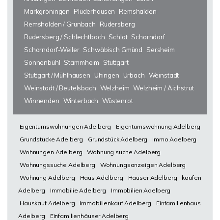
Markgröningen
Plüderhausen
Remshalden
Remshalden / Grunbach
Rudersberg
Rudersberg / Schlechtbach
Schlat
Schorndorf
Schorndorf-Weiler
Schwäbisch Gmünd
Sersheim
Sonnenbühl
Stammheim
Stuttgart
Stuttgart / Mühlhausen
Uhingen
Urbach
Weinstadt
Weinstadt / Beutelsbach
Welzheim
Welzheim / Aichstrut
Winnenden
Winterbach
Wüstenrot
Eigentumswohnungen Adelberg
Eigentumswohnung Adelberg
Grundstücke Adelberg
Grundstück Adelberg
Immo Adelberg
Wohnungen Adelberg
Wohnung suche Adelberg
Wohnungssuche Adelberg
Wohnungsanzeigen Adelberg
Wohnung Adelberg
Haus Adelberg
Häuser Adelberg
kaufen
Adelberg
Immobilie Adelberg
Immobilien Adelberg
Hauskauf Adelberg
Immobilienkauf Adelberg
Einfamilienhaus
Adelberg
Einfamilienhäuser Adelberg