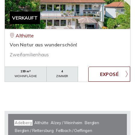
VERKAUFT
Althütte
Von Natur aus wunderschön!
Zweifamilienhaus
199 m²
4
WOHNFLÄCHE
ZIMMER
Adelberg
Althütte
Alzey / Weinheim
Berglen
Berglen / Rettersburg
Fellbach / Oeffingen