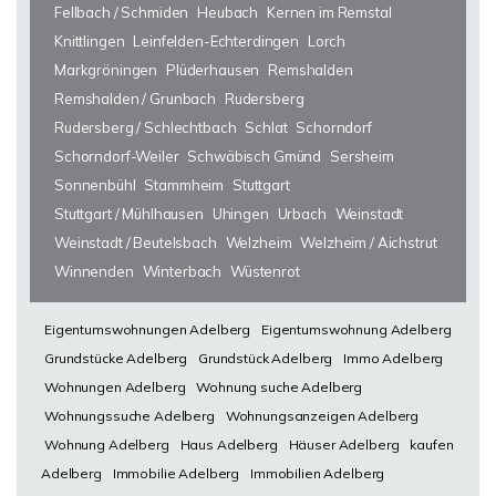
Fellbach / Schmiden
Heubach
Kernen im Remstal
Knittlingen
Leinfelden-Echterdingen
Lorch
Markgröningen
Plüderhausen
Remshalden
Remshalden / Grunbach
Rudersberg
Rudersberg / Schlechtbach
Schlat
Schorndorf
Schorndorf-Weiler
Schwäbisch Gmünd
Sersheim
Sonnenbühl
Stammheim
Stuttgart
Stuttgart / Mühlhausen
Uhingen
Urbach
Weinstadt
Weinstadt / Beutelsbach
Welzheim
Welzheim / Aichstrut
Winnenden
Winterbach
Wüstenrot
Eigentumswohnungen Adelberg
Eigentumswohnung Adelberg
Grundstücke Adelberg
Grundstück Adelberg
Immo Adelberg
Wohnungen Adelberg
Wohnung suche Adelberg
Wohnungssuche Adelberg
Wohnungsanzeigen Adelberg
Wohnung Adelberg
Haus Adelberg
Häuser Adelberg
kaufen
Adelberg
Immobilie Adelberg
Immobilien Adelberg