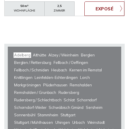
50 m²
2,5
WOHNFLÄCHE
ZIMMER
Adelberg
Althütte
Alzey / Weinheim
Berglen
Berglen / Rettersburg
Fellbach / Oeffingen
Fellbach / Schmiden
Heubach
Kernen im Remstal
Knittlingen
Leinfelden-Echterdingen
Lorch
Markgröningen
Plüderhausen
Remshalden
Remshalden / Grunbach
Rudersberg
Rudersberg / Schlechtbach
Schlat
Schorndorf
Schorndorf-Weiler
Schwäbisch Gmünd
Sersheim
Sonnenbühl
Stammheim
Stuttgart
Stuttgart / Mühlhausen
Uhingen
Urbach
Weinstadt