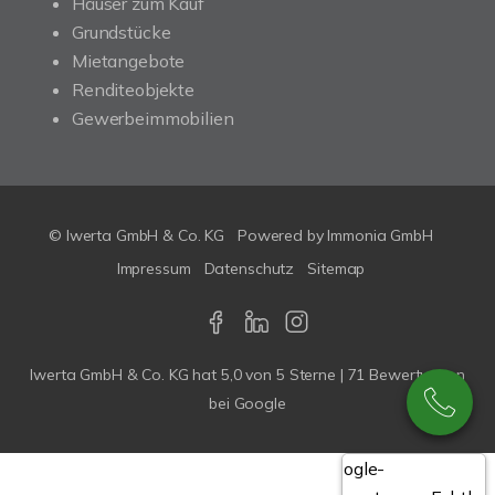
Häuser zum Kauf
Grundstücke
Mietangebote
Renditeobjekte
Gewerbeimmobilien
© Iwerta GmbH & Co. KG
Powered by
Immonia GmbH
Impressum
Datenschutz
Sitemap
Iwerta GmbH & Co. KG
hat
5,0
von
5
Sterne |
71
Bewertungen
bei Google
Google-