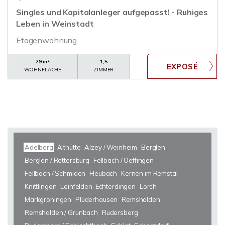
Singles und Kapitalanleger aufgepasst! - Ruhiges
Leben in Weinstadt
Etagenwohnung
29 m²
1,5
WOHNFLÄCHE
ZIMMER
Adelberg
Althütte
Alzey / Weinheim
Berglen
Berglen / Rettersburg
Fellbach / Oeffingen
Fellbach / Schmiden
Heubach
Kernen im Remstal
Knittlingen
Leinfelden-Echterdingen
Lorch
Markgröningen
Plüderhausen
Remshalden
Remshalden / Grunbach
Rudersberg