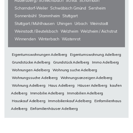
Rudersberg / Schlechtbach
Schlat
Schorndorf
Schorndorf-Weiler
Schwäbisch Gmünd
Sersheim
Sonnenbühl
Stammheim
Stuttgart
Stuttgart / Mühlhausen
Uhingen
Urbach
Weinstadt
Weinstadt / Beutelsbach
Welzheim
Welzheim / Aichstrut
Winnenden
Winterbach
Wüstenrot
Eigentumswohnungen Adelberg
Eigentumswohnung Adelberg
Grundstücke Adelberg
Grundstück Adelberg
Immo Adelberg
Wohnungen Adelberg
Wohnung suche Adelberg
Wohnungssuche Adelberg
Wohnungsanzeigen Adelberg
Wohnung Adelberg
Haus Adelberg
Häuser Adelberg
kaufen
Adelberg
Immobilie Adelberg
Immobilien Adelberg
Hauskauf Adelberg
Immobilienkauf Adelberg
Einfamilienhaus
Adelberg
Einfamilienhäuser Adelberg