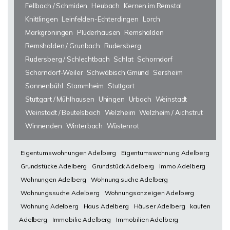
Fellbach / Schmiden
Heubach
Kernen im Remstal
Knittlingen
Leinfelden-Echterdingen
Lorch
Markgröningen
Plüderhausen
Remshalden
Remshalden / Grunbach
Rudersberg
Rudersberg / Schlechtbach
Schlat
Schorndorf
Schorndorf-Weiler
Schwäbisch Gmünd
Sersheim
Sonnenbühl
Stammheim
Stuttgart
Stuttgart / Mühlhausen
Uhingen
Urbach
Weinstadt
Weinstadt / Beutelsbach
Welzheim
Welzheim / Aichstrut
Winnenden
Winterbach
Wüstenrot
Eigentumswohnungen Adelberg
Eigentumswohnung Adelberg
Grundstücke Adelberg
Grundstück Adelberg
Immo Adelberg
Wohnungen Adelberg
Wohnung suche Adelberg
Wohnungssuche Adelberg
Wohnungsanzeigen Adelberg
Wohnung Adelberg
Haus Adelberg
Häuser Adelberg
kaufen
Adelberg
Immobilie Adelberg
Immobilien Adelberg