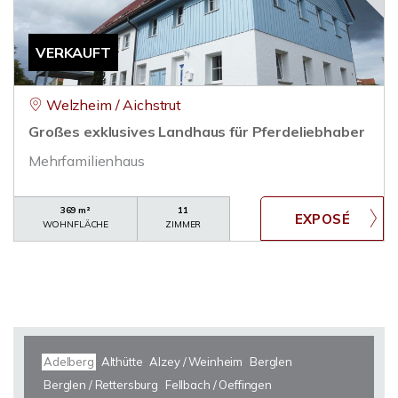
VERKAUFT
Welzheim / Aichstrut
Großes exklusives Landhaus für Pferdeliebhaber
Mehrfamilienhaus
369 m²
11
WOHNFLÄCHE
ZIMMER
Adelberg
Althütte
Alzey / Weinheim
Berglen
Berglen / Rettersburg
Fellbach / Oeffingen