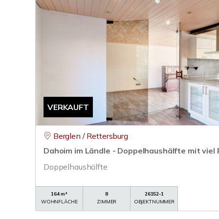
VERKAUFT
Berglen / Rettersburg
Dahoim im Ländle - Doppelhaushälfte mit viel
Doppelhaushälfte
164 m²
8
26152-1
WOHNFLÄCHE
ZIMMER
OBJEKTNUMMER