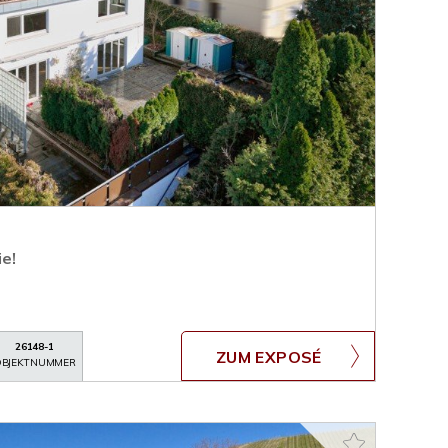
ie!
26148-1
ZUM EXPOSÉ
BJEKTNUMMER