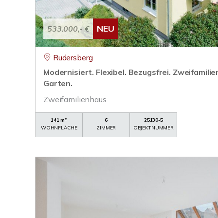
NEU
533.000,- €
Rudersberg
Modernisiert. Flexibel. Bezugsfrei. Zweifamil
Garten.
Zweifamilienhaus
141 m²
6
25130-5
WOHNFLÄCHE
ZIMMER
OBJEKTNUMMER