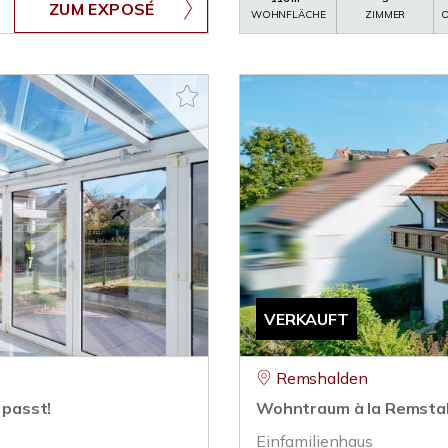
ZUM EXPOSÉ
WOHNFLÄCHE
ZIMMER
O
VERKAUFT
Remshalden
 passt!
Wohntraum à la Remsta
Einfamilienhaus