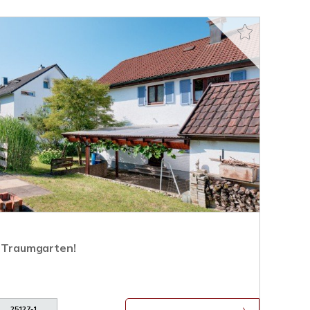
n Traumgarten!
25127-1