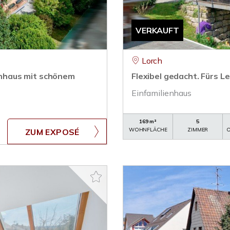
VERKAUFT
Lorch
ienhaus mit schönem
Flexibel gedacht. Fürs 
Einfamilienhaus
169 m²
5
WOHNFLÄCHE
ZIMMER
O
ZUM EXPOSÉ