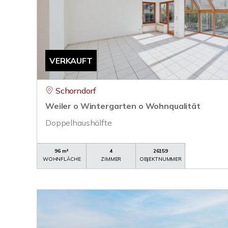
VERKAUFT
Schorndorf
Weiler o Wintergarten o Wohnqualität
Doppelhaushälfte
96 m²
4
26159
WOHNFLÄCHE
ZIMMER
OBJEKTNUMMER