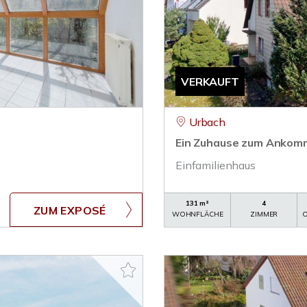
VERKAUFT
Urbach
Ein Zuhause zum Ankomm
Einfamilienhaus
131 m²
4
ZUM EXPOSÉ
WOHNFLÄCHE
ZIMMER
O