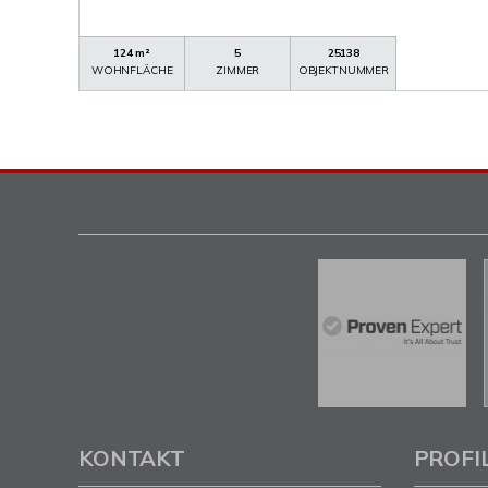
124 m²
5
25138
WOHNFLÄCHE
ZIMMER
OBJEKTNUMMER
KONTAKT
PROFI