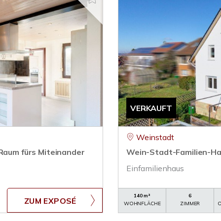
VERKAUFT
Weinstadt
 Raum fürs Miteinander
Wein-Stadt-Familien-Hau
Einfamilienhaus
140 m²
6
ZUM EXPOSÉ
WOHNFLÄCHE
ZIMMER
O