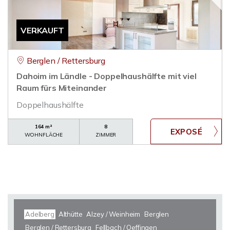
VERKAUFT
Berglen / Rettersburg
Dahoim im Ländle - Doppelhaushälfte mit viel
Raum fürs Miteinander
Doppelhaushälfte
164 m²
8
WOHNFLÄCHE
ZIMMER
Adelberg
Althütte
Alzey / Weinheim
Berglen
Berglen / Rettersburg
Fellbach / Oeffingen