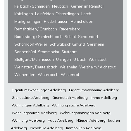
Fellbach / Schmiden
Heubach
Kernen im Remstal
Knittlingen
Leinfelden-Echterdingen
Lorch
Markgröningen
Plüderhausen
Remshalden
Remshalden / Grunbach
Rudersberg
Rudersberg / Schlechtbach
Schlat
Schorndorf
Schorndorf-Weiler
Schwäbisch Gmünd
Sersheim
Sonnenbühl
Stammheim
Stuttgart
Stuttgart / Mühlhausen
Uhingen
Urbach
Weinstadt
Weinstadt / Beutelsbach
Welzheim
Welzheim / Aichstrut
Winnenden
Winterbach
Wüstenrot
Eigentumswohnungen Adelberg
Eigentumswohnung Adelberg
Grundstücke Adelberg
Grundstück Adelberg
Immo Adelberg
Wohnungen Adelberg
Wohnung suche Adelberg
Wohnungssuche Adelberg
Wohnungsanzeigen Adelberg
Wohnung Adelberg
Haus Adelberg
Häuser Adelberg
kaufen
Adelberg
Immobilie Adelberg
Immobilien Adelberg