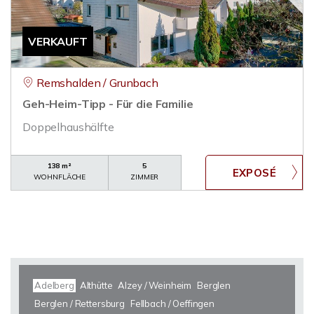
VERKAUFT
Remshalden / Grunbach
Geh-Heim-Tipp - Für die Familie
Doppelhaushälfte
138 m²
5
WOHNFLÄCHE
ZIMMER
Adelberg
Althütte
Alzey / Weinheim
Berglen
Berglen / Rettersburg
Fellbach / Oeffingen