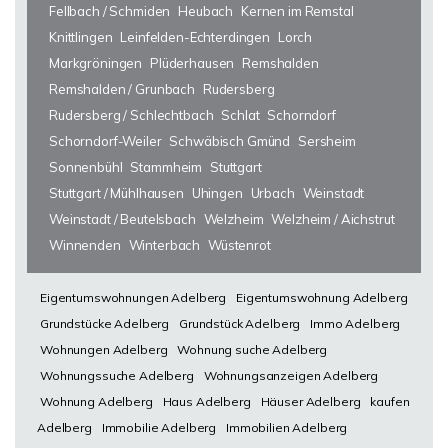
Fellbach / Schmiden
Heubach
Kernen im Remstal
Knittlingen
Leinfelden-Echterdingen
Lorch
Markgröningen
Plüderhausen
Remshalden
Remshalden / Grunbach
Rudersberg
Rudersberg / Schlechtbach
Schlat
Schorndorf
Schorndorf-Weiler
Schwäbisch Gmünd
Sersheim
Sonnenbühl
Stammheim
Stuttgart
Stuttgart / Mühlhausen
Uhingen
Urbach
Weinstadt
Weinstadt / Beutelsbach
Welzheim
Welzheim / Aichstrut
Winnenden
Winterbach
Wüstenrot
Eigentumswohnungen Adelberg
Eigentumswohnung Adelberg
Grundstücke Adelberg
Grundstück Adelberg
Immo Adelberg
Wohnungen Adelberg
Wohnung suche Adelberg
Wohnungssuche Adelberg
Wohnungsanzeigen Adelberg
Wohnung Adelberg
Haus Adelberg
Häuser Adelberg
kaufen
Adelberg
Immobilie Adelberg
Immobilien Adelberg