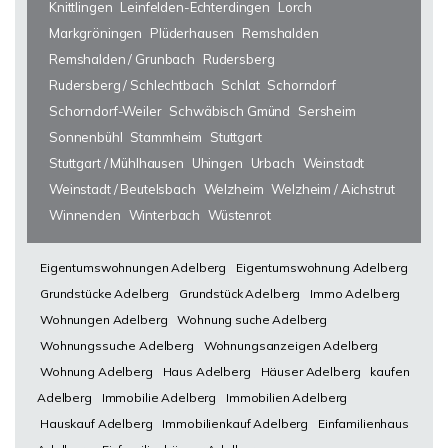
Knittlingen
Leinfelden-Echterdingen
Lorch
Markgröningen
Plüderhausen
Remshalden
Remshalden / Grunbach
Rudersberg
Rudersberg / Schlechtbach
Schlat
Schorndorf
Schorndorf-Weiler
Schwäbisch Gmünd
Sersheim
Sonnenbühl
Stammheim
Stuttgart
Stuttgart / Mühlhausen
Uhingen
Urbach
Weinstadt
Weinstadt / Beutelsbach
Welzheim
Welzheim / Aichstrut
Winnenden
Winterbach
Wüstenrot
Eigentumswohnungen Adelberg
Eigentumswohnung Adelberg
Grundstücke Adelberg
Grundstück Adelberg
Immo Adelberg
Wohnungen Adelberg
Wohnung suche Adelberg
Wohnungssuche Adelberg
Wohnungsanzeigen Adelberg
Wohnung Adelberg
Haus Adelberg
Häuser Adelberg
kaufen
Adelberg
Immobilie Adelberg
Immobilien Adelberg
Hauskauf Adelberg
Immobilienkauf Adelberg
Einfamilienhaus