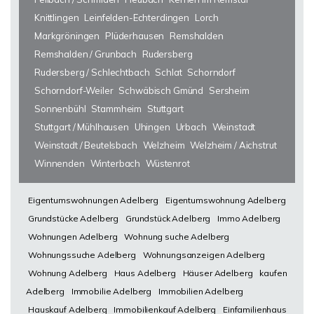
Knittlingen
Leinfelden-Echterdingen
Lorch
Markgröningen
Plüderhausen
Remshalden
Remshalden / Grunbach
Rudersberg
Rudersberg / Schlechtbach
Schlat
Schorndorf
Schorndorf-Weiler
Schwäbisch Gmünd
Sersheim
Sonnenbühl
Stammheim
Stuttgart
Stuttgart / Mühlhausen
Uhingen
Urbach
Weinstadt
Weinstadt / Beutelsbach
Welzheim
Welzheim / Aichstrut
Winnenden
Winterbach
Wüstenrot
Eigentumswohnungen Adelberg
Eigentumswohnung Adelberg
Grundstücke Adelberg
Grundstück Adelberg
Immo Adelberg
Wohnungen Adelberg
Wohnung suche Adelberg
Wohnungssuche Adelberg
Wohnungsanzeigen Adelberg
Wohnung Adelberg
Haus Adelberg
Häuser Adelberg
kaufen
Adelberg
Immobilie Adelberg
Immobilien Adelberg
Hauskauf Adelberg
Immobilienkauf Adelberg
Einfamilienhaus