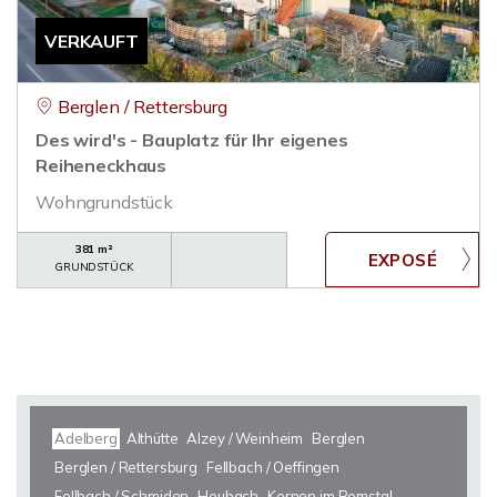
VERKAUFT
Berglen / Rettersburg
Des wird's - Bauplatz für Ihr eigenes
Reiheneckhaus
Wohngrundstück
381 m²
GRUNDSTÜCK
Adelberg
Althütte
Alzey / Weinheim
Berglen
Berglen / Rettersburg
Fellbach / Oeffingen
Fellbach / Schmiden
Heubach
Kernen im Remstal