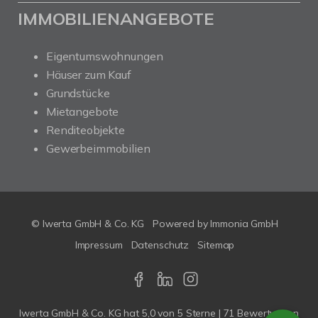
IMMOBILIENANGEBOTE
Eigentumswohnungen
Häuser zum Kauf
Grundstücke
Mietangebote
Renditeobjekte
Gewerbeimmobilien
© Iwerta GmbH & Co. KG
Powered by
Immonia GmbH
Impressum
Datenschutz
Sitemap
Iwerta GmbH & Co. KG
hat
5,0
von
5
Sterne |
71
Bewertungen