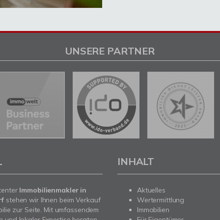
UNSERE PARTNER
L
INHALT
tenter
Immobilienmakler in
Aktuelles
rf
stehen wir Ihnen beim Verkauf
Wertermittlung
bilie zur Seite. Mit umfassendem
Immobilien
 und lokaler Expertise beraten
Für Eigentümer