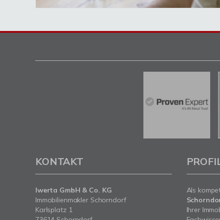
KONTAKT
PROFI
Iwerta GmbH & Co. KG
Als kompe
Immobilienmakler Schorndorf
Schorndo
Karlsplatz 1
Ihrer Immo
73614 Schorndorf
Fachwissen