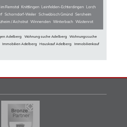
 im Remstal
Knittlingen
Leinfelden-Echterdingen
Lorch
rf
Schorndorf-Weiler
Schwäbisch Gmünd
Sersheim
zheim / Aichstrut
Winnenden
Winterbach
Wüstenrot
en Adelberg
Wohnung suche Adelberg
Wohnungssuche
Immobilien Adelberg
Hauskauf Adelberg
Immobilienkauf