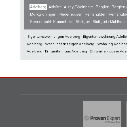
Adelberg
Althütte
Alzey / Weinheim
Berglen
Berglen 
Markgröningen
Plüderhausen
Remshalden
Remshalde
Sonnenbühl
Stammheim
Stuttgart
Stuttgart / Mühlhau
Eigentumswohnungen Adelberg
Eigentumswohnung Adelb
Adelberg
Wohnungsanzeigen Adelberg
Wohnung Adelbe
Adelberg
Einfamilienhaus Adelberg
Einfamilienhäuser Ade