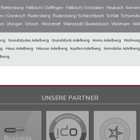
/ Rettersburg
Fellbach / Oeffingen
Fellbach / Schmiden
Heubach
Kernen
n / Grunbach
Rudersberg
Rudersberg / Schlechtbach
Schlat
Schorndo
sen
Uhingen
Urbach
Weinstadt
Weinstadt / Beutelsbach
Welzheim
Wel
erg
Grundstücke Adelberg
Grundstück Adelberg
Immo Adelberg
Wohnung
rg
Haus Adelberg
Häuser Adelberg
kaufen Adelberg
Immobilie Adelberg
lberg
UNSERE PARTNER