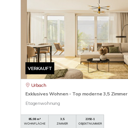
VERKAUFT
Urbach
Exklusives Wohnen - Top moderne 3,5 Zimmer
Etagenwohnung
85,08 m²
3,5
2392-1
WOHNFLÄCHE
ZIMMER
OBJEKTNUMMER