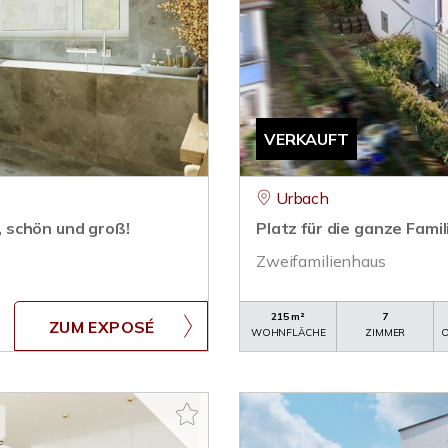
VERKAUFT
Urbach
 schön und groß!
Platz für die ganze Famil
Zweifamilienhaus
215 m²
7
ZUM EXPOSÉ
WOHNFLÄCHE
ZIMMER
O