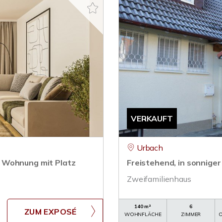
VERKAUFT
Urbach
 Wohnung mit Platz
Freistehend, in sonnige
Zweifamilienhaus
140 m²
6
ZUM EXPOSÉ
WOHNFLÄCHE
ZIMMER
O