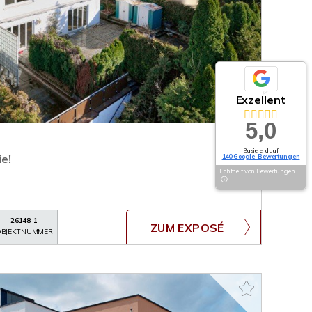
Exzellent
5,0
Basierend auf
ie!
140 Google-Bewertungen
Echtheit von Bewertungen
26148-1
ZUM EXPOSÉ
BJEKTNUMMER