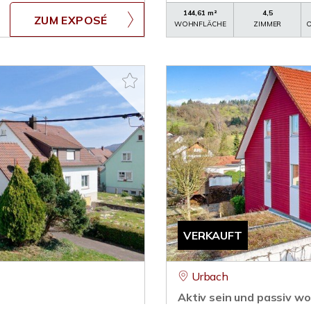
144,61 m²
4,5
ZUM EXPOSÉ
WOHNFLÄCHE
ZIMMER
O
VERKAUFT
Urbach
Aktiv sein und passiv w