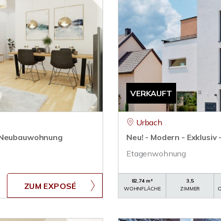
VERKAUFT
Urbach
r Neubauwohnung
Neu! - Modern - Exklusiv
Etagenwohnung
82,74 m²
3,5
ZUM EXPOSÉ
WOHNFLÄCHE
ZIMMER
O