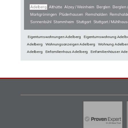
Adelberg
Althütte
Alzey / Weinheim
Berglen
Berglen 
Markgröningen
Plüderhausen
Remshalden
Remshalde
Sonnenbühl
Stammheim
Stuttgart
Stuttgart / Mühlhau
Eigentumswohnungen Adelberg
Eigentumswohnung Adelb
Adelberg
Wohnungsanzeigen Adelberg
Wohnung Adelbe
Adelberg
Einfamilienhaus Adelberg
Einfamilienhäuser Ade