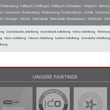
/ Rettersburg
Fellbach / Oeffingen
Fellbach / Schmiden
Heubach
Kernen
n / Grunbach
Rudersberg
Rudersberg / Schlechtbach
Schlat
Schorndo
sen
Uhingen
Urbach
Weinstadt
Weinstadt / Beutelsbach
Welzheim
Wel
erg
Grundstücke Adelberg
Grundstück Adelberg
Immo Adelberg
Wohnung
rg
Haus Adelberg
Häuser Adelberg
kaufen Adelberg
Immobilie Adelberg
lberg
UNSERE PARTNER