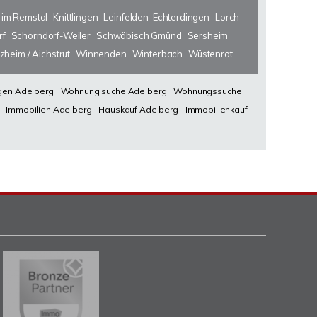
 im Remstal
Knittlingen
Leinfelden-Echterdingen
Lorch
rf
Schorndorf-Weiler
Schwäbisch Gmünd
Sersheim
zheim / Aichstrut
Winnenden
Winterbach
Wüstenrot
en Adelberg
Wohnung suche Adelberg
Wohnungssuche
Immobilien Adelberg
Hauskauf Adelberg
Immobilienkauf