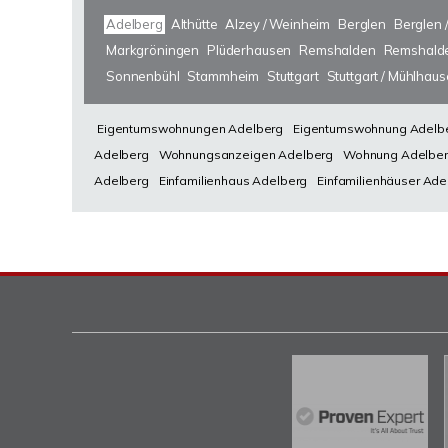
Adelberg
Althütte
Alzey / Weinheim
Berglen
Berglen 
Markgröningen
Plüderhausen
Remshalden
Remshalde
Sonnenbühl
Stammheim
Stuttgart
Stuttgart / Mühlhau
Eigentumswohnungen Adelberg
Eigentumswohnung Adelb
Adelberg
Wohnungsanzeigen Adelberg
Wohnung Adelbe
Adelberg
Einfamilienhaus Adelberg
Einfamilienhäuser Ade