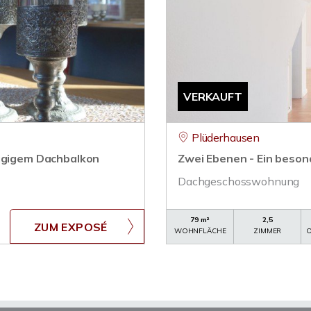
VERKAUFT
Plüderhausen
zügigem Dachbalkon
Zwei Ebenen - Ein beso
Dachgeschosswohnung
79 m²
2,5
ZUM EXPOSÉ
WOHNFLÄCHE
ZIMMER
O