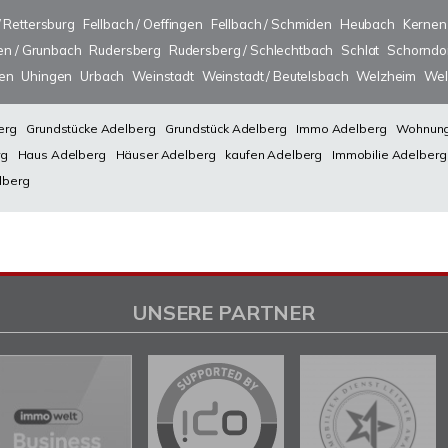
/ Rettersburg
Fellbach / Oeffingen
Fellbach / Schmiden
Heubach
Kernen
n / Grunbach
Rudersberg
Rudersberg / Schlechtbach
Schlat
Schorndo
sen
Uhingen
Urbach
Weinstadt
Weinstadt / Beutelsbach
Welzheim
Wel
erg
Grundstücke Adelberg
Grundstück Adelberg
Immo Adelberg
Wohnung
rg
Haus Adelberg
Häuser Adelberg
kaufen Adelberg
Immobilie Adelberg
lberg
UNSERE PARTNER