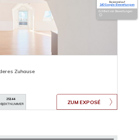
Basierend auf
140 Google-Bewertungen
Echtheit von Bewertungen
nderes Zuhause
25144
ZUM EXPOSÉ
BJEKTNUMMER