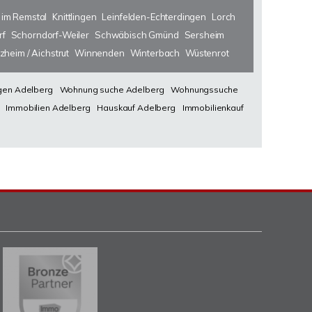
 im Remstal
Knittlingen
Leinfelden-Echterdingen
Lorch
rf
Schorndorf-Weiler
Schwäbisch Gmünd
Sersheim
zheim / Aichstrut
Winnenden
Winterbach
Wüstenrot
en Adelberg
Wohnung suche Adelberg
Wohnungssuche
Immobilien Adelberg
Hauskauf Adelberg
Immobilienkauf