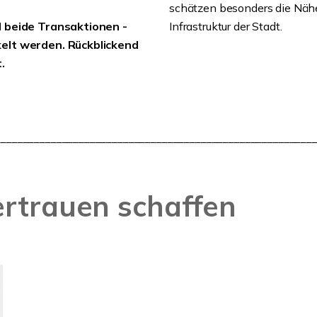
schätzen besonders die Nähe
d beide Transaktionen -
Infrastruktur der Stadt.
kelt werden. Rückblickend
.
_________________________________________________________
ertrauen schaffen