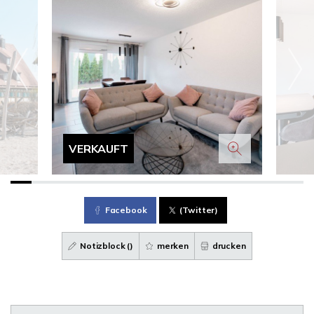
VERKAUFT
Facebook
(Twitter)
Notizblock (
)
merken
drucken