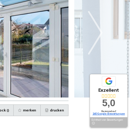
Exzellent
5,0
ock (
)
merken
drucken
Basierend auf
140 Google-Bewertungen
Echtheit von Bewertungen