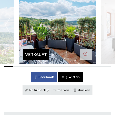
VERKAUFT
Facebook
(Twitter)
Notizblock (
)
merken
drucken