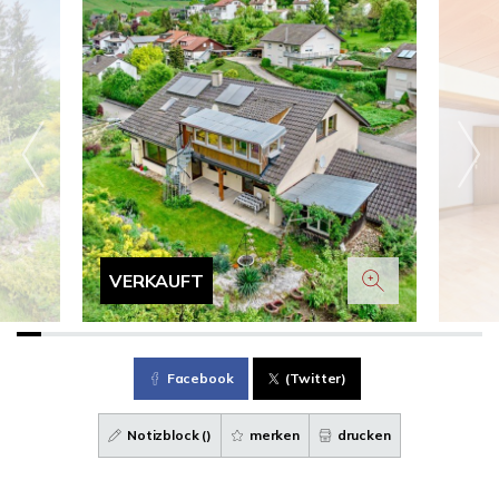
VERKAUFT
Facebook
(Twitter)
Notizblock (
)
merken
drucken