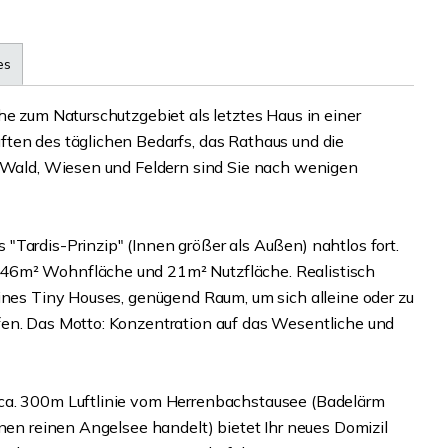
es
he zum Naturschutzgebiet als letztes Haus in einer
ten des täglichen Bedarfs, das Rathaus und die
n Wald, Wiesen und Feldern sind Sie nach wenigen
"Tardis-Prinzip" (Innen größer als Außen) nahtlos fort.
46m² Wohnfläche und 21m² Nutzfläche. Realistisch
eines Tiny Houses, genügend Raum, um sich alleine oder zu
fen. Das Motto: Konzentration auf das Wesentliche und
 ca. 300m Luftlinie vom Herrenbachstausee (Badelärm
inen reinen Angelsee handelt) bietet Ihr neues Domizil