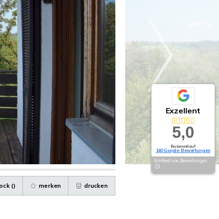
Exzellent
5,0
Basierend auf
140 Google-Bewertungen
Echtheit von Bewertungen
ock (
)
merken
drucken