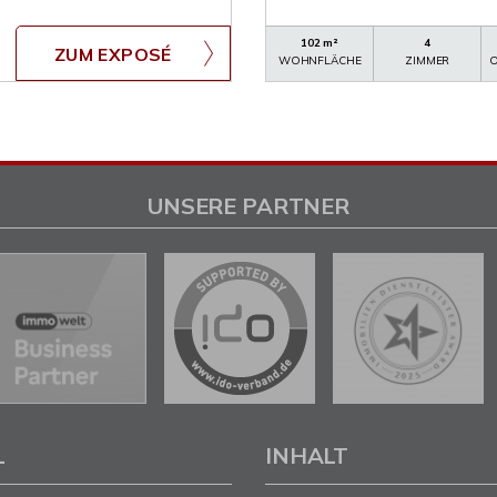
102 m²
4
ZUM EXPOSÉ
WOHNFLÄCHE
ZIMMER
O
UNSERE PARTNER
L
INHALT