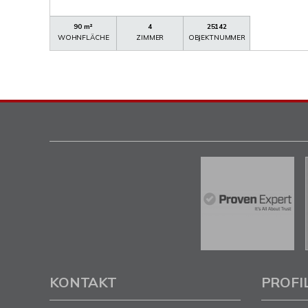
90 m²
4
25142
WOHNFLÄCHE
ZIMMER
OBJEKTNUMMER
KONTAKT
PROFI