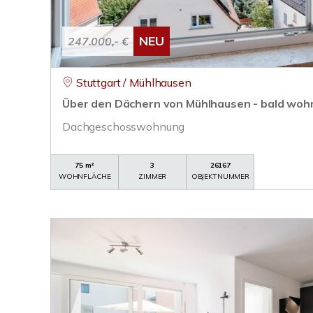
NEU
247.000,- €
Stuttgart / Mühlhausen
Über den Dächern von Mühlhausen - bald woh
Dachgeschosswohnung
75 m²
3
26167
WOHNFLÄCHE
ZIMMER
OBJEKTNUMMER