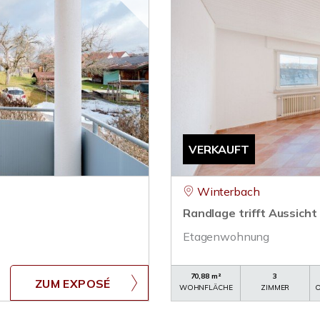
VERKAUFT
Winterbach
Randlage trifft Aussicht
Etagenwohnung
70,88 m²
3
ZUM EXPOSÉ
WOHNFLÄCHE
ZIMMER
O