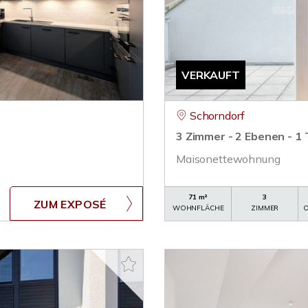
VERKAUFT
Schorndorf
3 Zimmer - 2 Ebenen - 1
Maisonettewohnung
71 m²
3
ZUM EXPOSÉ
WOHNFLÄCHE
ZIMMER
O