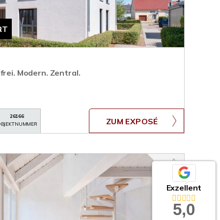
RT
frei. Modern. Zentral.
26166
ZUM EXPOSÉ
BJEKTNUMMER
Exzellent
5,0