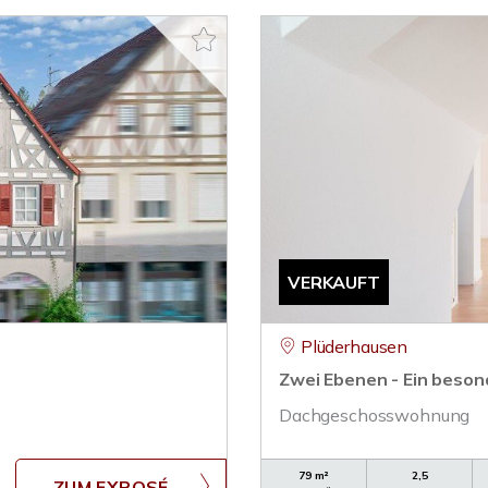
VERKAUFT
Plüderhausen
Zwei Ebenen - Ein beso
Dachgeschosswohnung
79 m²
2,5
ZUM EXPOSÉ