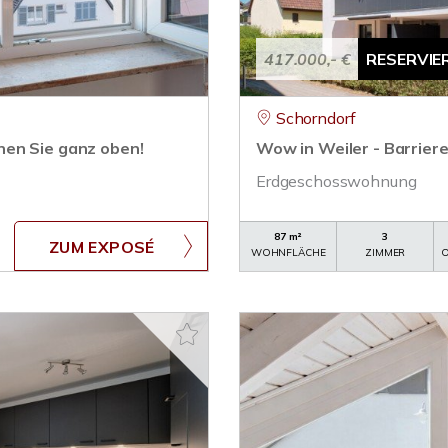
417.000,- €
RESERVIE
Schorndorf
nen Sie ganz oben!
Wow in Weiler - Barriere
Erdgeschosswohnung
87 m²
3
ZUM EXPOSÉ
WOHNFLÄCHE
ZIMMER
O