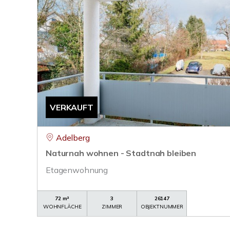
VERKAUFT
Adelberg
Naturnah wohnen - Stadtnah bleiben
Etagenwohnung
72 m²
3
26147
WOHNFLÄCHE
ZIMMER
OBJEKTNUMMER