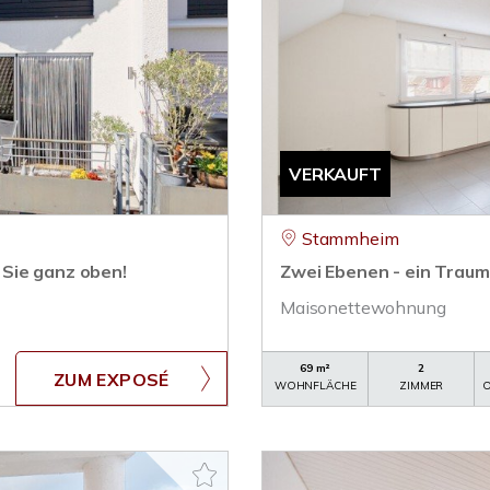
VERKAUFT
Stammheim
Sie ganz oben!
Zwei Ebenen - ein Traum
Maisonettewohnung
69 m²
2
ZUM EXPOSÉ
WOHNFLÄCHE
ZIMMER
O