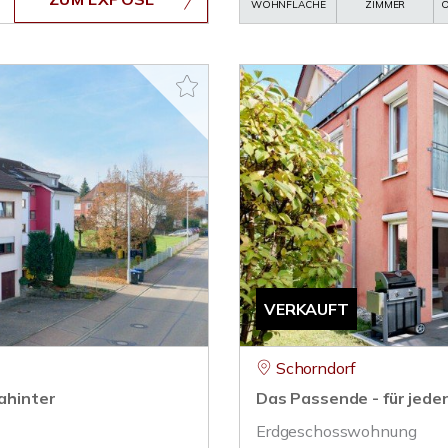
WOHNFLÄCHE
ZIMMER
O
VERKAUFT
Schorndorf
dahinter
Das Passende - für jed
Erdgeschosswohnung