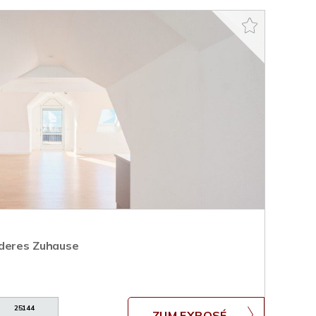
nderes Zuhause
25144
ZUM EXPOSÉ