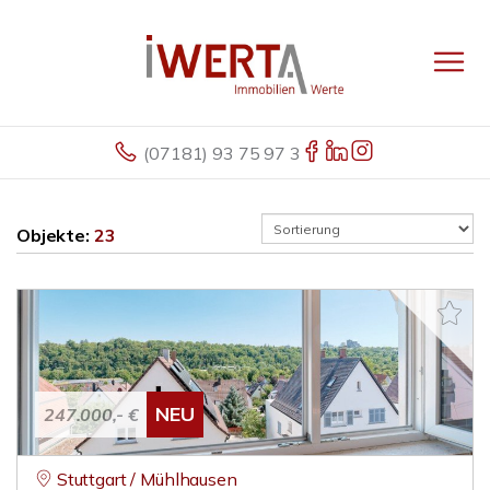
(07181) 93 75 97 3
Objekte:
23
NEU
247.000,- €
Stuttgart / Mühlhausen