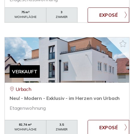
75 m²
3
WOHNFLÄCHE
ZIMMER
VERKAUFT
Urbach
Neu! - Modern - Exklusiv - im Herzen von Urbach
Etagenwohnung
82,74 m²
3,5
WOHNFLÄCHE
ZIMMER