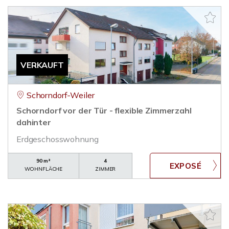
VERKAUFT
Schorndorf-Weiler
Schorndorf vor der Tür - flexible Zimmerzahl
dahinter
Erdgeschosswohnung
90 m²
4
WOHNFLÄCHE
ZIMMER