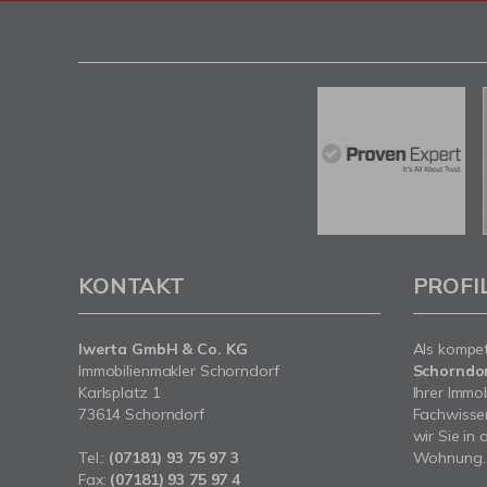
KONTAKT
PROFI
Iwerta GmbH & Co. KG
Als kompe
Immobilienmakler Schorndorf
Schorndo
Karlsplatz 1
Ihrer Immo
73614 Schorndorf
Fachwissen
wir Sie in
Tel.:
(07181) 93 75 97 3
Wohnung.
Fax:
(07181) 93 75 97 4