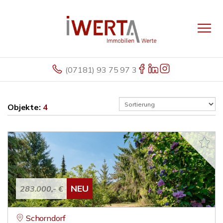
(07181) 93 75 97 3
Objekte:
4
NEU
283.000,- €
Schorndorf